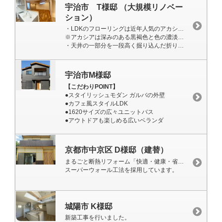
宇治市 T様邸 （大規模リノベー
ション）
・LDKのフローリングは近年人気のアカシアを使用しました。
※アカシアは深みのある黒褐色と色の濃淡が特徴で独特なテイストを醸し出すことができます。
・天井の一部分を一段高く掘り込んだ折り上げ天井で奥行き・開放感を演出しました。
宇治市M様邸
【こだわりPOINT】
●スタイリッシュモダン ガルバの外壁
●カフェ風スタイルLDK
●1620サイズの広々ユニットバス
●アウトドアも楽しめる広いベランダ
京都市中京区 D様邸（建替）
まるごと断熱リフォーム「快適・健康・省エネの家」
スーパーウォール工法を採用しています。
城陽市 K様邸
新築工事を行いました。